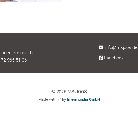
info@msjoos.de
wangen-Schönach
Facebook
172 965 51 06
© 2026 MS JOOS
Made with ♡ by
Intermundia GmbH